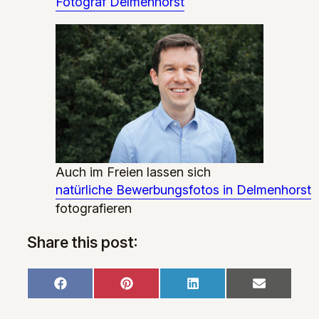
Fotograf Delmenhorst
Auch im Freien lassen sich
natürliche Bewerbungsfotos in Delmenhorst
fotografieren
Share this post:
Share
Share
Share
Share
Facebook
Pinterest
LinkedIn
Email
on
on
on
on