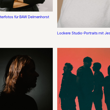
iterfotos für BAW Delmenhorst
Lockere Studio-Portraits mit Je