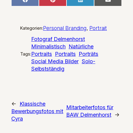
Share
Share
Share
Share
Facebook
Pinterest
LinkedIn
Email
on
on
on
on
Personal Branding
, 
Portrait
Kategorien:
Fotograf Delmenhorst
Minimalistisch
Natürliche
Portraits
Portraits
Porträts
Tags:
Social Media Bilder
Solo-
Selbstständig
←
Klassische
Mitarbeiterfotos für
Bewerbungsfotos mit
BAW Delmenhorst
→
Cyra