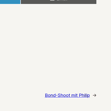
on
Bond-Shoot mit Philip
→