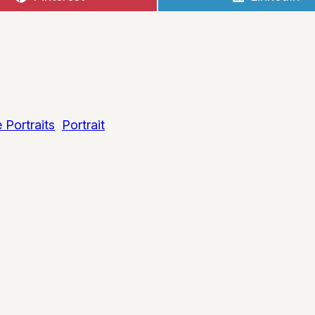
on
on
 Portraits
Portrait