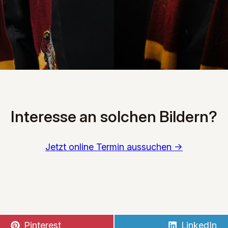
Interesse an solchen Bildern?
Jetzt online Termin aussuchen ->
Share
Share
Pinterest
LinkedIn